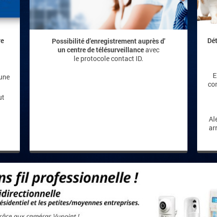
re
Dé
Possibilité d’enregistrement auprès d'
un centre de télésurveillance
avec
le protocole contact ID.
E
’une
co
ut
Al
ar